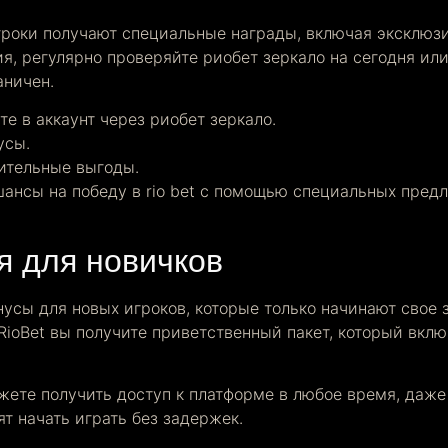
гроки получают специальные награды, включая эксклюзи
, регулярно проверяйте риобет зеркало на сегодня или з
аничен.
е в аккаунт через риобет зеркало.
усы.
нительные выгоды.
шансы на победу в rio bet с помощью специальных пред
 для новичков
усы для новых игроков, которые только начинают свое 
ioBet вы получите приветственный пакет, который вклю
жете получить доступ к платформе в любое время, даже 
ят начать играть без задержек.