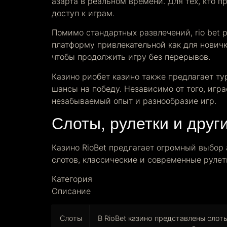
азарта в реальном времени. Для тех, кто 
доступ к играм.
Помимо стандартных развлечений, rio bet 
платформу привлекательной как для новичко
чтобы продолжить игру без перерывов.
Казино риобет казино также предлагает т
шансы на победу. Независимо от того, игр
незабываемый опыт и разнообразие игр.
Слоты, рулетки и друг
Казино RioBet предлагает огромный выбор 
слотов, классические и современные рулет
Категория
Описание
Слоты
В RioBet казино представлены слоты