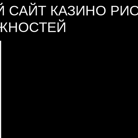
 САЙТ КАЗИНО РИО
ЖНОСТЕЙ