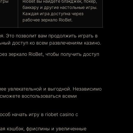
игры
RioBet вы найдете блэкджек, покер,
баккару и другие настольные игры.
Каждая игра доступна через
рабочее зеркало RioBet.
ня. Это позволит вам продолжить играть в
ьный доступ ко всем развлечениям казино.
рез зеркало RioBet, чтобы получить доступ
лее увлекательной и выгодной. Независимо
ы сможете воспользоваться всеми
об начать игру в riobet casino с
ая кэшбэк, фриспины и увеличенные