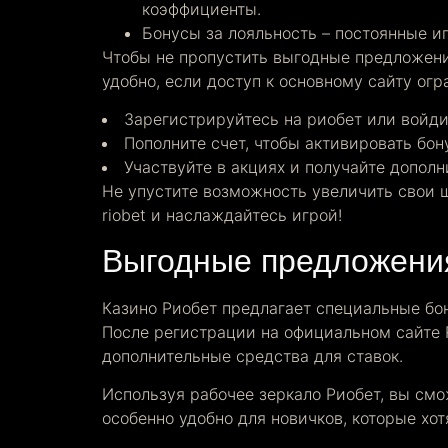
коэффициенты.
Бонусы за лояльность – постоянные и
Чтобы не пропустить выгодные предложения
удобно, если доступ к основному сайту огр
Зарегистрируйтесь на риобет или войдит
Пополните счет, чтобы активировать бон
Участвуйте в акциях и получайте допол
Не упустите возможность увеличить свои 
riobet и наслаждайтесь игрой!
Выгодные предложения
Казино Риобет предлагает специальные бон
После регистрации на официальном сайте R
дополнительные средства для ставок.
Используя рабочее зеркало Риобет, вы смо
особенно удобно для новичков, которые хот