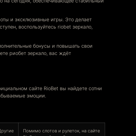
ло на сегодня, обеспечивающее стабильный
лоты и эксклюзивные игры. Это делает
тупен, воспользуйтесь riobet зеркало,
ополнительные бонусы и повышать свои
ете риобет зеркало, вас ждёт
фициальном сайте RioBet вы найдете сотни
забываемые эмоции.
Другие
Помимо слотов и рулеток, на сайте