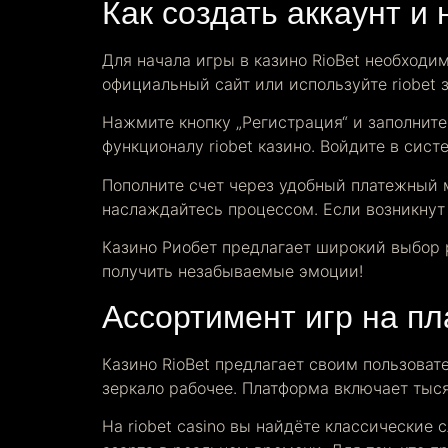
Как создать аккаунт и 
Для начала игры в казино RioBet необходи
официальный сайт или используйте riobet з
Нажмите кнопку „Регистрация“ и заполните
функционалу riobet казино. Войдите в сист
Пополните счет через удобный платежный м
наслаждайтесь процессом. Если возникнут 
Казино Риобет предлагает широкий выбор р
получить незабываемые эмоции!
Ассортимент игр на п
Казино RioBet предлагает своим пользоват
зеркало рабочее. Платформа включает тыся
На riobet casino вы найдёте классические 