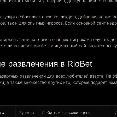
предпочитает мобильную версию, доступно риобет зерка
регулярно обновляет свою коллекцию, добавляя новые с
в, так и для опытных игроков. Если основной сайт недос
урниры и акции, которые позволяют игрокам получать д
аете ли вы через риобет официальный сайт или использу
ие развлечения в RioBet
азартных развлечений для всех любителей азарта. На о
ки, а также множество других игр, которые подарят не
 с
Рулетки
Любители классики оценят