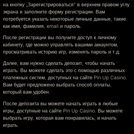
на кнопку „Зарегистрироваться“ в верхнем правом углу
экрана и заполните форму регистрации. Вам
потребуется указать некоторые личные данные, такие
как имя, фамилия, email и пароль.
После регистрации вы получите доступ к личному
кабинету, где можно управлять вашими аккаунтом,
просматривать историю игр, изменять пароль и т.д.
Далее, вам нужно сделать депозит, чтобы начать
играть. Вы можете сделать это с помощью различных
платежных систем, доступных на сайте Pin Up Casino.
Вам будет предложено выбрать способ оплаты,
который вам удобен.
После депозита вы можете начать играть в любые
игры, доступные на сайте Pin Up Casino. Вы можете
выбрать игру, которая вам понравилась, и начать
играть.