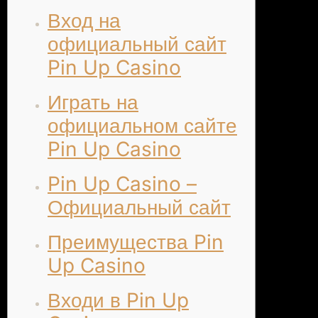
Вход на
официальный сайт
Pin Up Casino
Играть на
официальном сайте
Pin Up Casino
Pin Up Casino –
Официальный сайт
Преимущества Pin
Up Casino
Входи в Pin Up