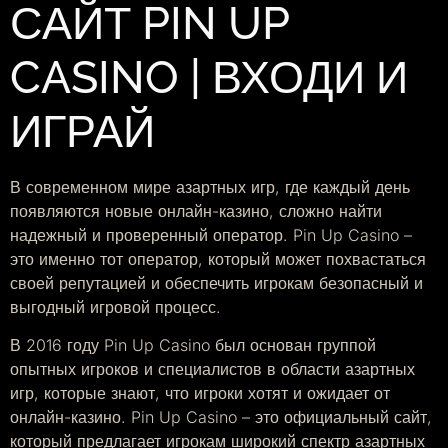
САЙТ PIN UP
CASINO | ВХОДИ И
ИГРАЙ
В современном мире азартных игр, где каждый день
появляются новые онлайн-казино, сложно найти
надежный и проверенный оператор. Pin Up Casino –
это именно тот оператор, который может похвастаться
своей репутацией и обеспечить игрокам безопасный и
выгодный игровой процесс.
В 2016 году Pin Up Casino был основан группой
опытных игроков и специалистов в области азартных
игр, которые знают, что игроки хотят и ожидает от
онлайн-казино. Pin Up Casino – это официальный сайт,
который предлагает игрокам широкий спектр азартных