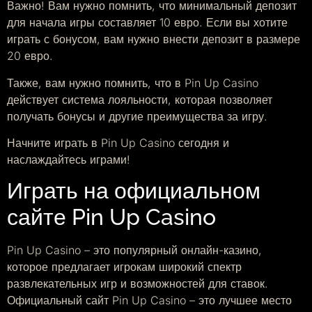
Важно! Вам нужно помнить, что минимальный депозит
для начала игры составляет 10 евро. Если вы хотите
играть с бонусом, вам нужно внести депозит в размере
20 евро.
Также, вам нужно помнить, что в Pin Up Casino
действует система лояльности, которая позволяет
получать бонусы и другие преимущества за игру.
Начните играть в Pin Up Casino сегодня и
наслаждайтесь играми!
Играть на официальном
сайте Pin Up Casino
Pin Up Casino – это популярный онлайн-казино,
которое предлагает игрокам широкий спектр
развлекательных игр и возможностей для ставок.
Официальный сайт Pin Up Casino – это лучшее место