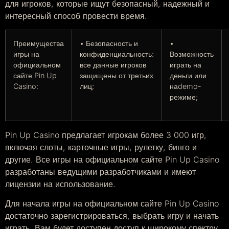
для игроков, которые ищут безопасный, надежный и
интересный способ провести время.
Преимущества
• Безопасность и
•
игры на
конфиденциальность:
Возможность
официальном
все данные игроков
играть на
сайте Pin Up
защищены от третьих
деньги или
Casino:
лиц;
наdemo-
режиме;
Pin Up Casino предлагает игрокам более 3 000 игр,
включая слоты, карточные игры, рулетку, бинго и
другие. Все игры на официальном сайте Pin Up Casino
разработаны ведущими разработчиками и имеют
лицензии на использование.
Для начала игры на официальном сайте Pin Up Casino
достаточно зарегистрироваться, выбрать игру и начать
играть. Вам будет доступен доступ к широкому спектру