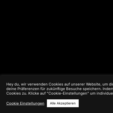
Hey du, wir verwenden Cookies auf unserer Website, um dir
deine Präferenzen für zukünftige Besuche speichern. Indem
Cookies zu. Klicke auf "Cookie-Einstellungen" um individu
Cookie Einstellungen
Alle Akzeptieren