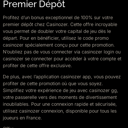
Premier Dépôt
Profitez d’un bonus exceptionnel de 100% sur votre
premier dépôt chez Casinozer. Cette offre incroyable
vous permet de doubler votre capital de jeu dès le
départ. Pour en bénéficier, utilisez le code promo
casinozer spécialement conçu pour cette promotion.
N’oubliez pas de vous connecter via casinozer login ou
casinozer se connecter pour accéder à votre compte et
profiter de cette offre exclusive.
De plus, avec l’application casinozer app, vous pouvez
profiter de cette promotion où que vous soyez.
Simplifiez votre expérience de jeu avec casinozer gg,
votre passerelle vers des moments de divertissement
inoubliables. Pour une connexion rapide et sécurisée,
utilisez casinozer connexion, disponible pour tous les
joueurs en France.