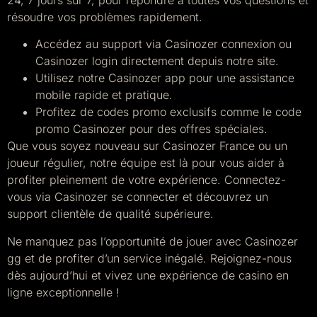
résoudre vos problèmes rapidement.
Accédez au support via Casinozer connexion ou
Casinozer login directement depuis notre site.
Utilisez notre Casinozer app pour une assistance
mobile rapide et pratique.
Profitez de codes promo exclusifs comme le code
promo Casinozer pour des offres spéciales.
Que vous soyez nouveau sur Casinozer France ou un
joueur régulier, notre équipe est là pour vous aider à
profiter pleinement de votre expérience. Connectez-
vous via Casinozer se connecter et découvrez un
support clientèle de qualité supérieure.
Ne manquez pas l’opportunité de jouer avec Casinozer
gg et de profiter d’un service inégalé. Rejoignez-nous
dès aujourd’hui et vivez une expérience de casino en
ligne exceptionnelle !