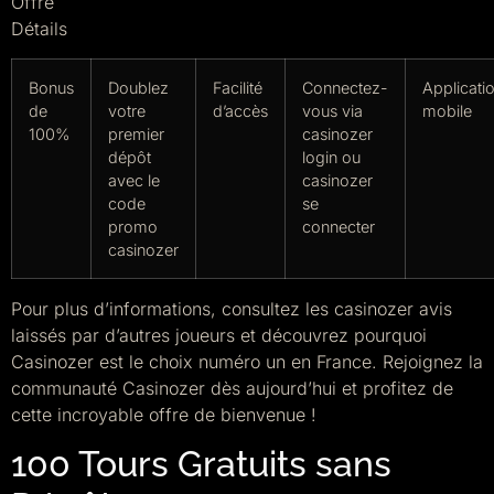
Offre
Détails
Bonus
Doublez
Facilité
Connectez-
Applicati
de
votre
d’accès
vous via
mobile
100%
premier
casinozer
dépôt
login ou
avec le
casinozer
code
se
promo
connecter
casinozer
Pour plus d’informations, consultez les casinozer avis
laissés par d’autres joueurs et découvrez pourquoi
Casinozer est le choix numéro un en France. Rejoignez la
communauté Casinozer dès aujourd’hui et profitez de
cette incroyable offre de bienvenue !
100 Tours Gratuits sans