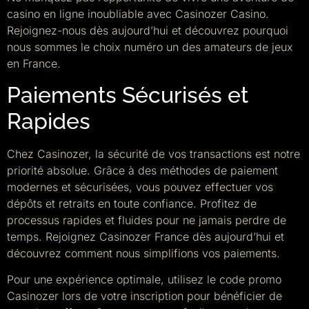
casino en ligne inoubliable avec Casinozer Casino.
Rejoignez-nous dès aujourd’hui et découvrez pourquoi
nous sommes le choix numéro un des amateurs de jeux
en France.
Paiements Sécurisés et
Rapides
Chez Casinozer, la sécurité de vos transactions est notre
priorité absolue. Grâce à des méthodes de paiement
modernes et sécurisées, vous pouvez effectuer vos
dépôts et retraits en toute confiance. Profitez de
processus rapides et fluides pour ne jamais perdre de
temps. Rejoignez Casinozer France dès aujourd’hui et
découvrez comment nous simplifions vos paiements.
Pour une expérience optimale, utilisez le code promo
Casinozer lors de votre inscription pour bénéficier de