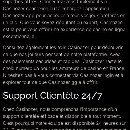
superbes offres. Connectez-vous facilement via
Casinozer connexion ou téléchargez l’application
Casinozer app pour accéder à tous vos jeux préférés en
un clic. Que vous soyez débutant ou expert, Casinozer
est là pour vous offrir une expérience de casino en ligne
exceptionnelle.
Consultez également les avis Casinozer pour découvrir
ce que nos joueurs pensent de notre plateforme. Avec
des paiements sécurisés et rapides, Casinozer reste le
choix numéro un pour les amateurs de casino en France.
N’hésitez pas à vous connecter via Casinozer login et à
explorer tout ce que Casinozer gg a à offrir.
Support Clientèle 24/7
Chez Casinozer, nous comprenons l’importance d’un
support clientèle efficace et disponible à tout moment.
C’est pourquoi notre équipe est disponible 24 heures sur
24, 7 jours sur 7, pour répondre à toutes vos questions et