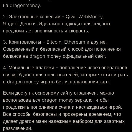
на dragonmoney.
2. Электронные кошельки – Qiwi, WebMoney,
Яндекс.Деньги. Идеально подходят для тех, кто
предпочитает анонимность и скорость.
3. Криптовалюты – Bitcoin, Ethereum и другие.
Современный и безопасный способ для пополнения
баланса на dragon money официальный сайт.
4. Мобильные платежи – пополнение через операторов
связи. Удобно для пользователей, которые хотят играть
в dragon money играть без использования карт.
Если доступ к основному сайту ограничен, можно
воспользоваться dragon money зеркало, чтобы
продолжить пополнение счета и наслаждаться игрой.
Все способы безопасны и проверены временем, что
делает драгон мани надежным выбором для азартных
развлечений.