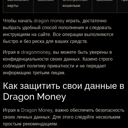
карты
кошельки
Чтобы начать dragon money играть, достаточно
выбрать удобный способ пополнения и следовать
инструкциям на сайте. Все операции выполняются
быстро и без риска для ваших средств.
Играя в dragonmoney, вы можете быть уверены в
конфиденциальности своих данных. Казино строго
соблюдает политику приватности и не передает
информацию третьим лицам.
Как защитить свои данные в
Dragon Money
Играя в Dragon Money, важно обеспечить безопасность
своих личных данных. Для этого следуйте нескольким
простым рекомендациям.