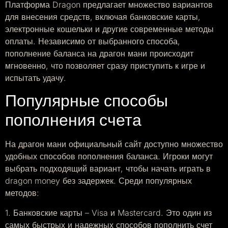
Платформа Dragon предлагает множество вариантов
для внесения средств, включая банковские карты,
электронные кошельки и другие современные методы
оплаты. Независимо от выбранного способа,
пополнение баланса на драгон мани происходит
мгновенно, что позволяет сразу приступить к игре и
испытать удачу.
Популярные способы
пополнения счета
На драгон мани официальный сайт доступно множество
удобных способов пополнения баланса. Игроки могут
выбрать подходящий вариант, чтобы начать играть в
dragon money без задержек. Среди популярных
методов:
1. Банковские карты – Visa и Mastercard. Это один из
самых быстрых и надежных способов пополнить счет