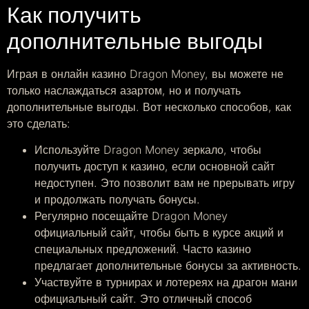
Как получить
дополнительные выгоды
Играя в онлайн казино Dragon Money, вы можете не
только наслаждаться азартом, но и получать
дополнительные выгоды. Вот несколько способов, как
это сделать:
Используйте Dragon Money зеркало, чтобы
получить доступ к казино, если основной сайт
недоступен. Это позволит вам не прерывать игру
и продолжать получать бонусы.
Регулярно посещайте Dragon Money
официальный сайт, чтобы быть в курсе акций и
специальных предложений. Часто казино
предлагает дополнительные бонусы за активность.
Участвуйте в турнирах и лотереях на драгон мани
официальный сайт. Это отличный способ