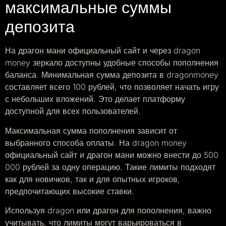
максимальные суммы
депозита
На драгон мани официальный сайт и через dragon
money зеркало доступны удобные способы пополнения
баланса. Минимальная сумма депозита в dragonmoney
составляет всего 100 рублей, что позволяет начать игру
с небольших вложений. Это делает платформу
доступной для всех пользователей.
Максимальная сумма пополнения зависит от
выбранного способа оплаты. На dragon money
официальный сайт и драгон мани можно внести до 500
000 рублей за одну операцию. Такие лимиты подходят
как для новичков, так и для опытных игроков,
предпочитающих высокие ставки.
Используя dragon или драгон для пополнения, важно
учитывать, что лимиты могут варьироваться в