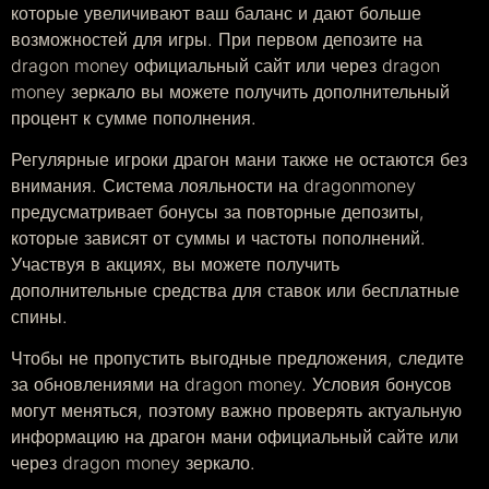
которые увеличивают ваш баланс и дают больше
возможностей для игры. При первом депозите на
dragon money официальный сайт или через dragon
money зеркало вы можете получить дополнительный
процент к сумме пополнения.
Регулярные игроки драгон мани также не остаются без
внимания. Система лояльности на dragonmoney
предусматривает бонусы за повторные депозиты,
которые зависят от суммы и частоты пополнений.
Участвуя в акциях, вы можете получить
дополнительные средства для ставок или бесплатные
спины.
Чтобы не пропустить выгодные предложения, следите
за обновлениями на dragon money. Условия бонусов
могут меняться, поэтому важно проверять актуальную
информацию на драгон мани официальный сайте или
через dragon money зеркало.