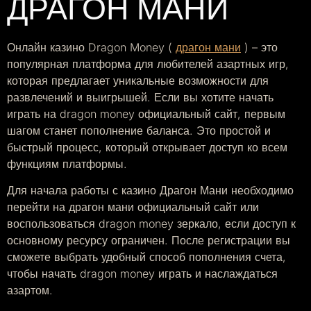
ДРАГОН МАНИ
Онлайн казино Dragon Money (
драгон мани
) – это
популярная платформа для любителей азартных игр,
которая предлагает уникальные возможности для
развлечений и выигрышей. Если вы хотите начать
играть на dragon money официальный сайт, первым
шагом станет пополнение баланса. Это простой и
быстрый процесс, который открывает доступ ко всем
функциям платформы.
Для начала работы с казино Драгон Мани необходимо
перейти на драгон мани официальный сайт или
воспользоваться dragon money зеркало, если доступ к
основному ресурсу ограничен. После регистрации вы
сможете выбрать удобный способ пополнения счета,
чтобы начать dragon money играть и наслаждаться
азартом.