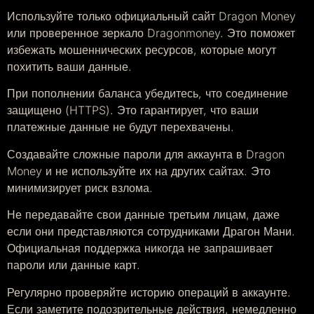
Используйте только официальный сайт Dragon Money
или проверенное зеркало Dragonmoney. Это поможет
избежать мошеннических ресурсов, которые могут
похитить ваши данные.
При пополнении баланса убедитесь, что соединение
защищено (HTTPS). Это гарантирует, что ваши
платежные данные не будут перехвачены.
Создавайте сложные пароли для аккаунта в Dragon
Money и не используйте их на других сайтах. Это
минимизирует риск взлома.
Не передавайте свои данные третьим лицам, даже
если они представляются сотрудниками Драгон Мани.
Официальная поддержка никогда не запрашивает
пароли или данные карт.
Регулярно проверяйте историю операций в аккаунте.
Если заметите подозрительные действия, немедленно