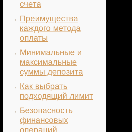
счета
Преимущества
каждого метода
оплаты
Минимальные и
максимальные
суммы депозита
Как выбрать
подходящий лимит
Безопасность
финансовых
операций