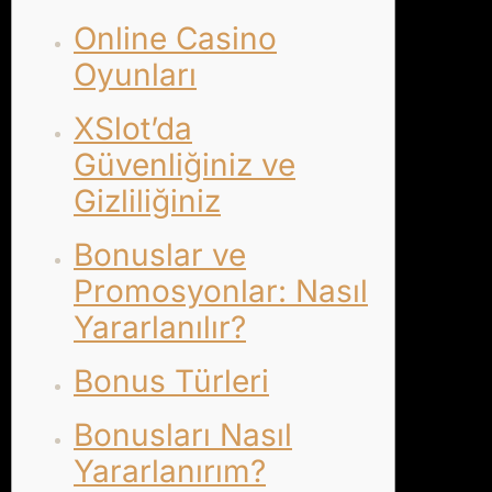
Online Casino
Oyunları
XSlot’da
Güvenliğiniz ve
Gizliliğiniz
Bonuslar ve
Promosyonlar: Nasıl
Yararlanılır?
Bonus Türleri
Bonusları Nasıl
Yararlanırım?