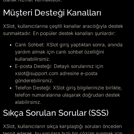
Müşteri Desteği Kanalları
XSlot, kullanıcılarına çeşitli kanallar aracılığıyla destek
sunmaktadır. En popüler destek kanalları şunlardır:
Canlı Sohbet: XSlot giriş yaptıktan sonra, anında
yardım almak için canlı sohbet özelliğini
kullanabilirsiniz.
E-posta Desteği: Detaylı sorularınız için
xslot@support.com adresine e-posta
gönderebilirsiniz.
Telefon Desteği: XSlot giriş bilgilerinizle birlikte,
telefon numaralarına ulaşarak doğrudan destek
alabilirsiniz.
Sıkça Sorulan Sorular (SSS)
XSlot, kullanıcıların sıkça karşılaştığı soruları önceden
tespit ederek, bu sorulara hızlı bir çözüm sunmak için