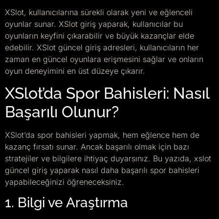
XSlot, kullanıcılarına sürekli olarak yeni ve eğlenceli
oyunlar sunar. XSlot giriş yaparak, kullanıcılar bu
oyunların keyfini çıkarabilir ve büyük kazançlar elde
edebilir. XSlot güncel giriş adresleri, kullanıcıların her
zaman en güncel oyunlara erişmesini sağlar ve onların
oyun deneyimini en üst düzeye çıkarır.
XSlot’da Spor Bahisleri: Nasıl
Başarılı Olunur?
XSlot’da spor bahisleri yapmak, hem eğlence hem de
kazanç fırsatı sunar. Ancak başarılı olmak için bazı
stratejiler ve bilgilere ihtiyaç duyarsınız. Bu yazıda, xslot
güncel giriş yaparak nasıl daha başarılı spor bahisleri
yapabileceğinizi öğreneceksiniz.
1. Bilgi ve Araştırma