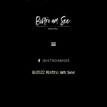
/BISTROAMSEE
@2022 Bistro am See