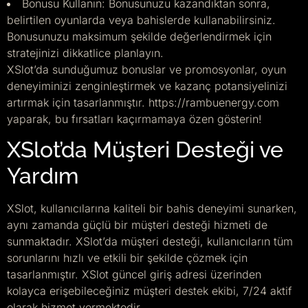
Bonusu Kullanın: Bonusunuzu kazandıktan sonra,
belirtilen oyunlarda veya bahislerde kullanabilirsiniz.
Bonusunuzu maksimum şekilde değerlendirmek için
stratejinizi dikkatlice planlayın.
XSlot’da sunduğumuz bonuslar ve promosyonlar, oyun
deneyiminizi zenginleştirmek ve kazanç potansiyelinizi
artırmak için tasarlanmıştır. https://rambuenergy.com
yaparak, bu fırsatları kaçırmamaya özen gösterin!
XSlot’da Müşteri Desteği ve
Yardım
XSlot, kullanıcılarına kaliteli bir bahis deneyimi sunarken,
aynı zamanda güçlü bir müşteri desteği hizmeti de
sunmaktadır. XSlot’da müşteri desteği, kullanıcıların tüm
sorunlarını hızlı ve etkili bir şekilde çözmek için
tasarlanmıştır. XSlot güncel giriş adresi üzerinden
kolayca erişebileceğiniz müşteri destek ekibi, 7/24 aktif
olarak hizmet vermektedir.