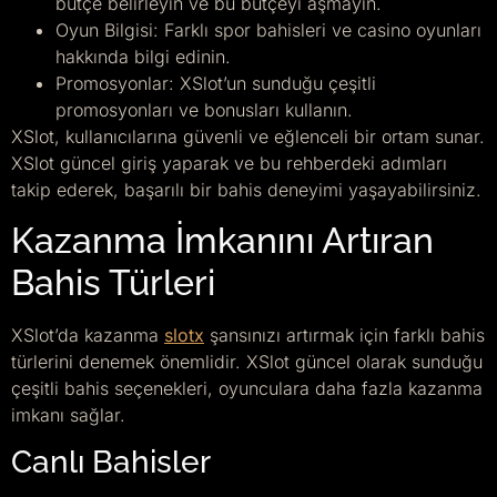
bütçe belirleyin ve bu bütçeyi aşmayın.
Oyun Bilgisi: Farklı spor bahisleri ve casino oyunları
hakkında bilgi edinin.
Promosyonlar: XSlot’un sunduğu çeşitli
promosyonları ve bonusları kullanın.
XSlot, kullanıcılarına güvenli ve eğlenceli bir ortam sunar.
XSlot güncel giriş yaparak ve bu rehberdeki adımları
takip ederek, başarılı bir bahis deneyimi yaşayabilirsiniz.
Kazanma İmkanını Artıran
Bahis Türleri
XSlot’da kazanma
slotx
şansınızı artırmak için farklı bahis
türlerini denemek önemlidir. XSlot güncel olarak sunduğu
çeşitli bahis seçenekleri, oyunculara daha fazla kazanma
imkanı sağlar.
Canlı Bahisler