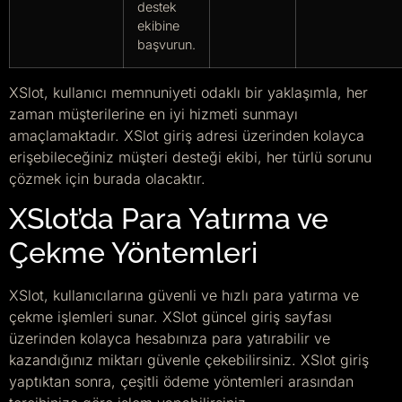
destek
ekibine
başvurun.
XSlot, kullanıcı memnuniyeti odaklı bir yaklaşımla, her
zaman müşterilerine en iyi hizmeti sunmayı
amaçlamaktadır. XSlot giriş adresi üzerinden kolayca
erişebileceğiniz müşteri desteği ekibi, her türlü sorunu
çözmek için burada olacaktır.
XSlot’da Para Yatırma ve
Çekme Yöntemleri
XSlot, kullanıcılarına güvenli ve hızlı para yatırma ve
çekme işlemleri sunar. XSlot güncel giriş sayfası
üzerinden kolayca hesabınıza para yatırabilir ve
kazandığınız miktarı güvenle çekebilirsiniz. XSlot giriş
yaptıktan sonra, çeşitli ödeme yöntemleri arasından