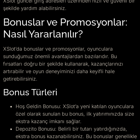
XSlot güncel giriş adresleri üzerinden hızlı ve güvenli bir
şekilde yardım alabilirsiniz.
Bonuslar ve Promosyonlar:
Nasıl Yararlanılır?
XSlot’da bonuslar ve promosyonlar, oyunculara
sunduğumuz önemli avantajlardan bazılarıdır. Bu
fırsatları doğru bir şekilde kullanarak, kazançlarınızı
artırabilir ve oyun deneyiminizi daha keyifli hale
getirebilirsiniz.
Bonus Türleri
Hoş Geldin Bonusu: XSlot’a yeni katılan oyunculara
özel olarak sunulan bu bonus, ilk yatırımınızda size
ekstra kazanç imkanı sağlar.
Depozito Bonusu: Belirli bir tutarı yatırdığınızda,
ekstra bonus kazanabilirsiniz. Bu bonuslar genellikle