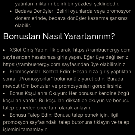
yatırılan miktarın belirli bir yüzdesi şeklindedir.
Bedava Dönüşler: Belirli oyunlarda veya promosyon
dönemlerinde, bedava dönüşler kazanma şansınız
olabilir.
Bonusları Nasıl Yararlanırım?
XSlot Giriş Yapın: İlk olarak, https://rambuenergy.com
sayfasından hesabınıza giriş yapın. Eğer üye değilseniz,
https://rambuenergy.com sayfasından üye olabilirsiniz.
Promosyonları Kontrol Edin: Hesabınıza giriş yaptıktan
sonra, „Promosyonlar“ bölümünü ziyaret edin. Burada
mevcut tüm bonuslar ve promosyonları görebilirsiniz.
Bonus Koşullarını Okuyun: Her bonusun kendine özgü
koşulları vardır. Bu koşulları dikkatlice okuyun ve bonusu
talep etmeden önce tam olarak anlayın.
Bonusu Talep Edin: Bonusu talep etmek için, ilgili
promosyon sayfasındaki talep butonuna tıklayın ve talep
işlemini tamamlayın.