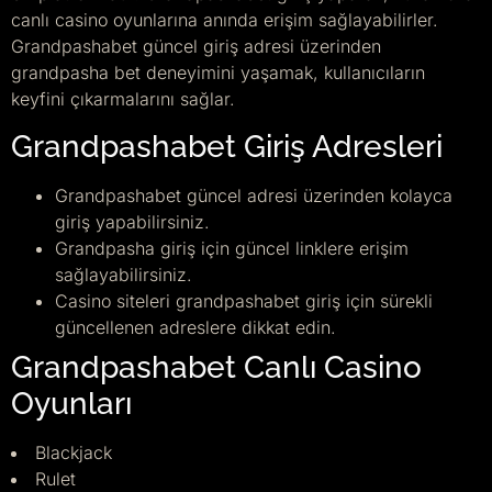
canlı casino oyunlarına anında erişim sağlayabilirler.
Grandpashabet güncel giriş adresi üzerinden
grandpasha bet deneyimini yaşamak, kullanıcıların
keyfini çıkarmalarını sağlar.
Grandpashabet Giriş Adresleri
Grandpashabet güncel adresi üzerinden kolayca
giriş yapabilirsiniz.
Grandpasha giriş için güncel linklere erişim
sağlayabilirsiniz.
Casino siteleri grandpashabet giriş için sürekli
güncellenen adreslere dikkat edin.
Grandpashabet Canlı Casino
Oyunları
Blackjack
Rulet