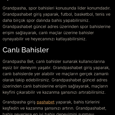
Grandpasha, spor bahisleri konusunda lider konumdadır.
Grandpashabet giriş yaparak, futbol, basketbol, tenis ve
daha birçok spor dalında bahis yapabilirsiniz.
Grandpashabet güncel adres üzerinden spor bahislerine
erişim sağlayarak, canlı maçlar üzerine bahisler
oynayabilir ve heyecanınızı katlayabilirsiniz.
Canlı Bahisler
Grandpasha Bet, canlı bahisler sunarak kullanıcılarına
eşsiz bir deneyim yaşatır. Grandpashabet giriş yaparak,
canlı bahislerde yer alabilir ve maçların gerçek zamanlı
olarak takip edebilirsiniz. Grandpashabet güncel adres
üzerinden canlı bahislerine erişim sağlayarak, maçların
keyfini çıkarabilir ve kazanma şansınızı artırabilirsiniz.
Grandpasha giriş
pashabеt
yaparak, bahis türlerini
keşfedin ve kazanma şansınızı artırın. Grandpashabet,
bahis severlere en iyi bahis deneyimini sunmayı