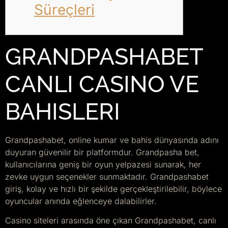
Süreçleri
GRANDPASHABET
CANLI CASINO VE
BAHISLERI
Grandpashabet, online kumar ve bahis dünyasında adını
duyuran güvenilir bir platformdur. Grandpasha bet,
kullanıcılarına geniş bir oyun yelpazesi sunarak, her
zevke uygun seçenekler sunmaktadır. Grandpashabet
giriş, kolay ve hızlı bir şekilde gerçekleştirilebilir, böylece
oyuncular anında eğlenceye dalabilirler.
Casino siteleri arasında öne çıkan Grandpashabet, canlı