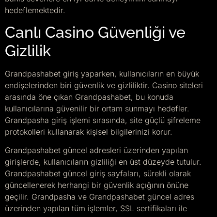
hedeflemektedir.
Canlı Casino Güvenliği ve
Gizlilik
Grandpashabet giriş yaparken, kullanıcıların en büyük
endişelerinden biri güvenlik ve gizliliktir. Casino siteleri
arasında öne çıkan Grandpashabet, bu konuda
kullanıcılarına güvenilir bir ortam sunmayı hedefler.
Grandpasha giriş işlemi sırasında, site güçlü şifreleme
protokolleri kullanarak kişisel bilgilerinizi korur.
Grandpashabet güncel adresleri üzerinden yapılan
girişlerde, kullanıcıların gizliliği en üst düzeyde tutulur.
Grandpashabet güncel giriş sayfaları, sürekli olarak
güncellenerek herhangi bir güvenlik açığının önüne
geçilir. Grandpasha ve Grandpashabet güncel adres
üzerinden yapılan tüm işlemler, SSL sertifikaları ile