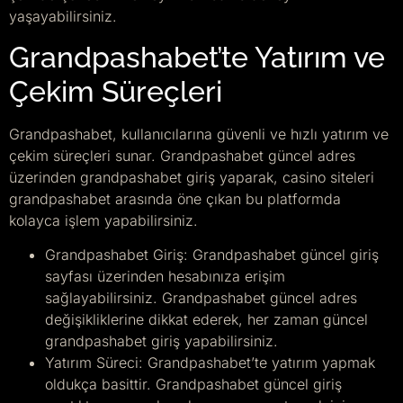
yaşayabilirsiniz.
Grandpashabet’te Yatırım ve
Çekim Süreçleri
Grandpashabet, kullanıcılarına güvenli ve hızlı yatırım ve
çekim süreçleri sunar. Grandpashabet güncel adres
üzerinden grandpashabet giriş yaparak, casino siteleri
grandpashabet arasında öne çıkan bu platformda
kolayca işlem yapabilirsiniz.
Grandpashabet Giriş: Grandpashabet güncel giriş
sayfası üzerinden hesabınıza erişim
sağlayabilirsiniz. Grandpashabet güncel adres
değişikliklerine dikkat ederek, her zaman güncel
grandpashabet giriş yapabilirsiniz.
Yatırım Süreci: Grandpashabet’te yatırım yapmak
oldukça basittir. Grandpashabet güncel giriş