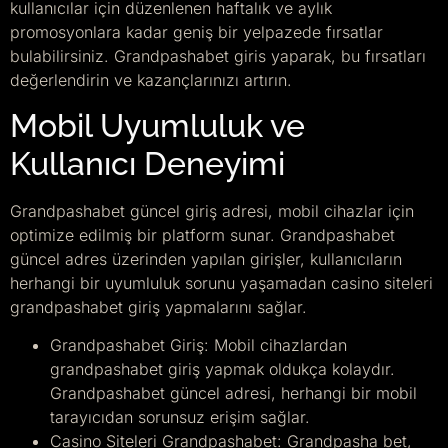
kullanıcılar için düzenlenen haftalık ve aylık
promosyonlara kadar geniş bir yelpazede fırsatlar
bulabilirsiniz. Grandpashabet giris yaparak, bu fırsatları
değerlendirin ve kazançlarınızı artırın.
Mobil Uyumluluk ve
Kullanıcı Deneyimi
Grandpashabet güncel giriş adresi, mobil cihazlar için
optimize edilmiş bir platform sunar. Grandpashabet
güncel adres üzerinden yapılan girişler, kullanıcıların
herhangi bir uyumluluk sorunu yaşamadan casino siteleri
grandpashabet giriş yapmalarını sağlar.
Grandpashabet Giriş: Mobil cihazlardan
grandpashabet giriş yapmak oldukça kolaydır.
Grandpashabet güncel adresi, herhangi bir mobil
tarayıcıdan sorunsuz erişim sağlar.
Casino Siteleri Grandpashabet: Grandpasha bet,