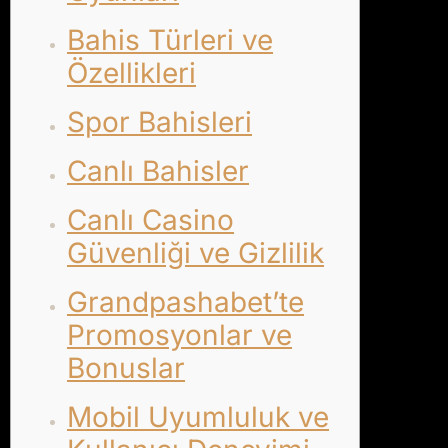
Bahis Türleri ve
Özellikleri
Spor Bahisleri
Canlı Bahisler
Canlı Casino
Güvenliği ve Gizlilik
Grandpashabet’te
Promosyonlar ve
Bonuslar
Mobil Uyumluluk ve