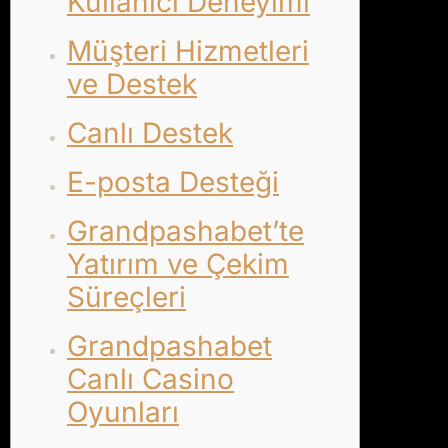
Kullanıcı Deneyimi
Müşteri Hizmetleri
ve Destek
Canlı Destek
E-posta Desteği
Grandpashabet’te
Yatırım ve Çekim
Süreçleri
Grandpashabet
Canlı Casino
Oyunları