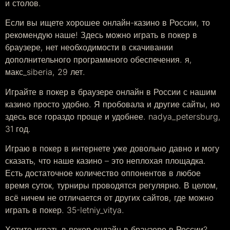
и столов.
Если вы ищете хорошее онлайн-казино в России, то
рекомендую наше! Здесь можно играть в покер в
браузере, нет необходимости в скачивании
дополнительного программного обеспечения. я,
макс_siberia, 29 лет.
Играйте в покер в браузере онлайн в России с нашим
казино просто удобно. Я пробовала и другие сайты, но
здесь все гораздо проще и удобнее. nadya_petersburg,
31 год.
Играю в покер в интернете уже довольно давно и могу
сказать, что наше казино – это неплохая площадка.
Есть достаточное количество оппонентов в любое
время суток, турниры проводятся регулярно. В целом,
всё ничем не отличается от других сайтов, где можно
играть в покер. 35-letniy_vitya.
Хотите играть в покер онлайн в браузере в России?