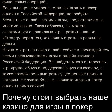
финансовых операций.
Если вы еще не уверены, стоит ли играть в покер
онлайн в Российской Федерации, попробуйте
бесплатные онлайн-режимы игры, предоставляемые
многими казино. Таким образом, вы можете
ознакомиться с правилами игры, развить навыки
иStrategy перед тем, как начать играть на реальные
деньги.
Начните играть в покер онлайн сейчас и наслаждайтесь
всеми преимуществами игры в онлайн-казино в
Российской Федерации. Вы найдете много интересных
игр, дружелюбную и поддерживающую атмосферу, а
также возможность выиграть существенные призы и
награды. Не ждите больше – начните играть в покер
онлайн прямо сейчас!
Почему стоит выбрать наше
казино для игры в покер