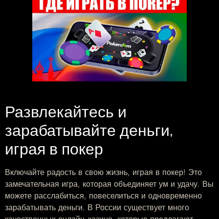
Развлекайтесь и
зарабатывайте деньги,
играя в покер
Включайте радость в свою жизнь, играя в покер! Это
замечательная игра, которая объединяет ум и удачу. Вы
можете расслабиться, повеселиться и одновременно
зарабатывать деньги. В России существует много