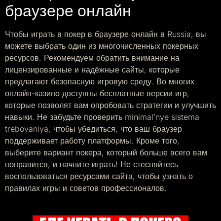
браузере онлайн
Чтобы играть в покер в браузере онлайн в Russia, вы
можете выбрать один из многочисленных покерных
ресурсов. Рекомендуем обратить внимание на
лицензированные и надёжные сайты, которые
предлагают безопасную игровую среду. Во многих
онлайн-казино доступны бесплатные версии игр,
которые позволят вам опробовать стратегии и улучшить
навыки. Не забудьте проверить minimal’nye sistema
trebovaniya, чтобы убедиться, что ваш браузер
поддерживает работу платформы. Кроме того,
выберите вариант покера, который больше всего вам
понравится, и начните играть! Не стесняйтесь
воспользоваться ресурсами сайта, чтобы узнать о
правилах игры и советов профессионалов.