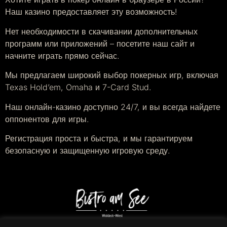
Наш казино предоставляет эту возможность!
Нет необходимости в скачивании дополнительных
программ или приложений – посетите наш сайт и
начните играть прямо сейчас.
Мы предлагаем широкий выбор покерных игр, включая
Texas Hold’em, Omaha и 7-Card Stud.
Наш онлайн-казино доступно 24/7, и вы всегда найдете
оппонентов для игры.
Регистрация проста и быстра, и мы гарантируем
безопасную и защищенную игровую среду.