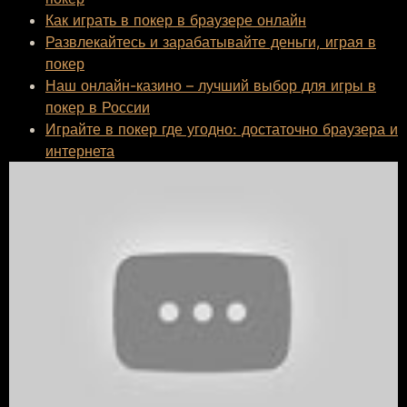
Как играть в покер в браузере онлайн
Развлекайтесь и зарабатывайте деньги, играя в
покер
Наш онлайн-казино – лучший выбор для игры в
покер в России
Играйте в покер где угодно: достаточно браузера и
интернета