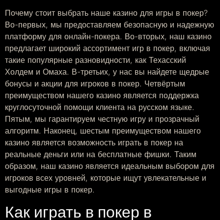
Почему стоит выбрать наше казино для игры в покер?
Во-первых, мы предоставляем безопасную и надежную
платформу для онлайн-покера. Во-вторых, наш казино
предлагает широкий ассортимент игр в покер, включая
такие популярные разновидности, как Техасский
Холдем и Омаха. В-третьих, у нас вы найдете щедрые
бонусы и акции для игроков в покер. Четвёртым
преимуществом нашего казино является поддержка
круглосуточной помощи клиента на русском языке.
Пятым, мы гарантируем честную игру и прозрачный
алгоритм. Наконец, шестым преимуществом нашего
казино является возможность играть в покер на
реальные деньги или на бесплатные фишки. Таким
образом, наш казино является идеальным выбором для
игроков всех уровней, которые ищут увлекательные и
выгодные игры в покер.
Как играть в покер в