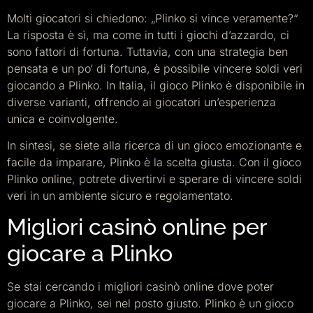
Molti giocatori si chiedono: „Plinko si vince veramente?“
La risposta è sì, ma come in tutti i giochi d’azzardo, ci
sono fattori di fortuna. Tuttavia, con una strategia ben
pensata e un po‘ di fortuna, è possibile vincere soldi veri
giocando a Plinko. In Italia, il gioco Plinko è disponibile in
diverse varianti, offrendo ai giocatori un’esperienza
unica e coinvolgente.
In sintesi, se siete alla ricerca di un gioco emozionante e
facile da imparare, Plinko è la scelta giusta. Con il gioco
Plinko online, potrete divertirvi e sperare di vincere soldi
veri in un ambiente sicuro e regolamentato.
Migliori casinò online per
giocare a Plinko
Se stai cercando i migliori casinò online dove poter
giocare a Plinko, sei nel posto giusto. Plinko è un gioco