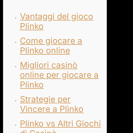
Содержимое
Vantaggi del gioco
Plinko
Come giocare a
Plinko online
Migliori casinò
online per giocare a
Plinko
Strategie per
Vincere a Plinko
Plinko vs Altri Giochi