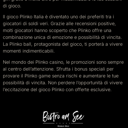
di gioco.
Il gioco Plinko Italia è diventato uno dei preferiti tra i
giocatori di soldi veri. Grazie alle recensioni positive,
molti giocatori hanno scoperto che Plinko offre una
combinazione unica di emozione e possibilità di vincita.
La Plinko ball, protagonista del gioco, ti porterà a vivere
momenti indimenticabili.
Nel mondo dei Plinko casino, le promozioni sono sempre
al centro dell’attenzione. Sfrutta i bonus speciali per
provare il Plinko game senza rischi e aumentare le tue
possibilità di vincita. Non perdere l’opportunità di vivere
l’eccitazione del gioco Plinko con offerte esclusive.