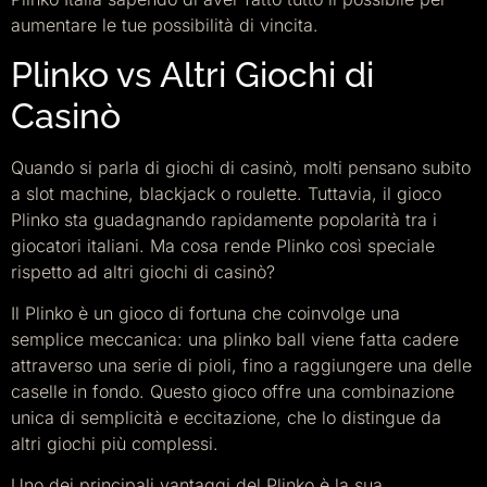
aumentare le tue possibilità di vincita.
Plinko vs Altri Giochi di
Casinò
Quando si parla di giochi di casinò, molti pensano subito
a slot machine, blackjack o roulette. Tuttavia, il gioco
Plinko sta guadagnando rapidamente popolarità tra i
giocatori italiani. Ma cosa rende Plinko così speciale
rispetto ad altri giochi di casinò?
Il Plinko è un gioco di fortuna che coinvolge una
semplice meccanica: una plinko ball viene fatta cadere
attraverso una serie di pioli, fino a raggiungere una delle
caselle in fondo. Questo gioco offre una combinazione
unica di semplicità e eccitazione, che lo distingue da
altri giochi più complessi.
Uno dei principali vantaggi del Plinko è la sua