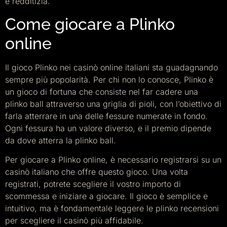
e redditizia.
Come giocare a Plinko
online
Il gioco Plinko nei casinò online italiani sta guadagnando
sempre più popolarità. Per chi non lo conosce, Plinko è
un gioco di fortuna che consiste nel far cadere una
plinko ball attraverso una griglia di pioli, con l’obiettivo di
farla atterrare in una delle fessure numerate in fondo.
Ogni fessura ha un valore diverso, e il premio dipende
da dove atterra la plinko ball.
Per giocare a Plinko online, è necessario registrarsi su un
casinò italiano che offre questo gioco. Una volta
registrati, potrete scegliere il vostro importo di
scommessa e iniziare a giocare. Il gioco è semplice e
intuitivo, ma è fondamentale leggere le plinko recensioni
per scegliere il casinò più affidabile.