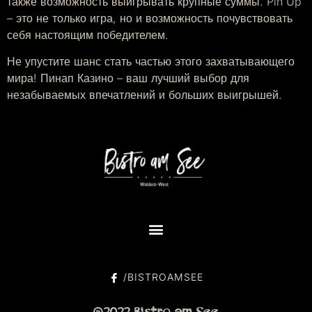
также возможность выигрывать крупные суммы. Pin Up
– это не только игра, но и возможность почувствовать
себя настоящим победителем.
Не упустите шанс стать частью этого захватывающего
мира! Пинап Казино – ваш лучший выбор для
незабываемых впечатлений и больших выигрышей.
/BISTROAMSEE
@2022 Bistro am See