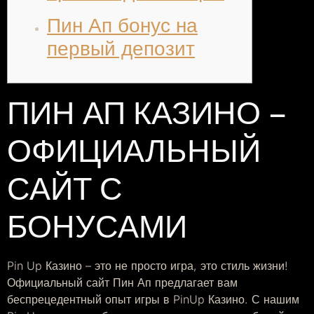
Пин Ап бонус на
первый депозит
ПИН АП КАЗИНО –
ОФИЦИАЛЬНЫЙ
САЙТ С
БОНУСАМИ
Pin Up Казино – это не просто игра, это стиль жизни!
Официальный сайт Пин Ап предлагает вам
беспрецедентный опыт игры в PinUp Казино. С нашим