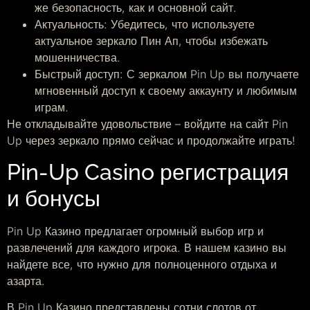
же безопасность, как и основной сайт.
Актуальность: Убедитесь, что используете
актуальное зеркало Пин Ап, чтобы избежать
мошенничества.
Быстрый доступ: С зеркалом Pin Up вы получаете
мгновенный доступ к своему аккаунту и любимым
играм.
Не откладывайте удовольствие – войдите на сайт Pin
Up через зеркало прямо сейчас и продолжайте играть!
Pin-Up Casino регистрация
и бонусы
Pin Up Казино предлагает огромный выбор игр и
развлечений для каждого игрока. В нашем казино вы
найдете все, что нужно для полноценного отдыха и
азарта.
В Pin Up Казино представлены сотни слотов от