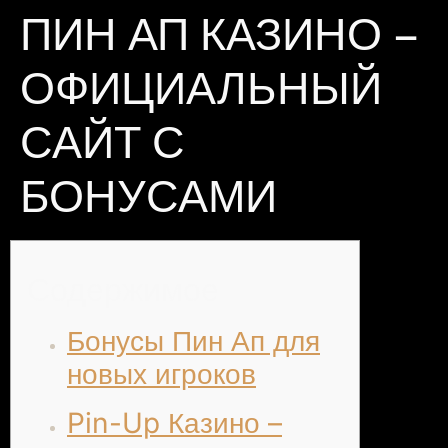
ПИН АП КАЗИНО –
ОФИЦИАЛЬНЫЙ
САЙТ С
БОНУСАМИ
Содержимое
Бонусы Пин Ап для
новых игроков
Pin-Up Казино –