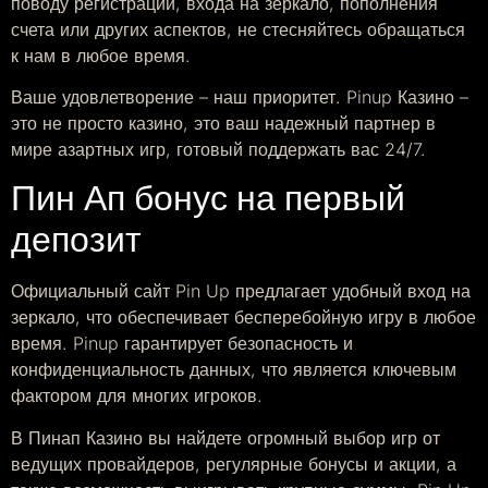
поводу регистрации, входа на зеркало, пополнения
счета или других аспектов, не стесняйтесь обращаться
к нам в любое время.
Ваше удовлетворение – наш приоритет. Pinup Казино –
это не просто казино, это ваш надежный партнер в
мире азартных игр, готовый поддержать вас 24/7.
Пин Ап бонус на первый
депозит
Официальный сайт Pin Up предлагает удобный вход на
зеркало, что обеспечивает бесперебойную игру в любое
время. Pinup гарантирует безопасность и
конфиденциальность данных, что является ключевым
фактором для многих игроков.
В Пинап Казино вы найдете огромный выбор игр от
ведущих провайдеров, регулярные бонусы и акции, а