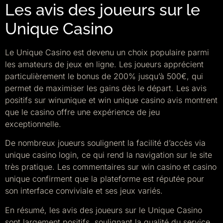
Les avis des joueurs sur le
Unique Casino
Le Unique Casino est devenu un choix populaire parmi
les amateurs de jeux en ligne. Les joueurs apprécient
particulièrement le bonus de 200% jusqu’à 500€, qui
permet de maximiser les gains dès le départ. Les avis
positifs sur winunique et win unique casino avis montrent
que le casino offre une expérience de jeu
exceptionnelle.
De nombreux joueurs soulignent la facilité d’accès via
unique casino login, ce qui rend la navigation sur le site
très pratique. Les commentaires sur win casino et casino
unique confirment que la plateforme est réputée pour
son interface conviviale et ses jeux variés.
En résumé, les avis des joueurs sur le Unique Casino
sont largement positifs, soulignant la qualité du service