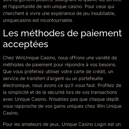
et l’opportunité de win unique casino. Pour ceux qui
cherchent à vivre une expérience de jeu inoubliable,
uniquecasino est incontournable.
Les méthodes de paiement
acceptées
Chez WinUnique Casino, nous offrons une variété de
méthodes de paiement pour répondre à vos besoins.
Que vous préfériez utiliser votre carte de crédit, un
service de transfert d’argent ou un portefeuille
électronique, nous avons ce qu’il vous faut. Profitez de
la simplicité et de la sécurité lors de vos transactions
avec Unique Casino. N’oubliez pas que chaque dépôt
vous rapproche de vos gains uniques chez Win Unique
Casino.
Pour les amateurs de jeux, Unique Casino Login est un