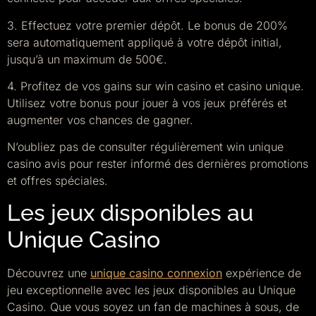
3. Effectuez votre premier dépôt. Le bonus de 200%
sera automatiquement appliqué à votre dépôt initial,
jusqu’à un maximum de 500€.
4. Profitez de vos gains sur win casino et casino unique.
Utilisez votre bonus pour jouer à vos jeux préférés et
augmenter vos chances de gagner.
N’oubliez pas de consulter régulièrement win unique
casino avis pour rester informé des dernières promotions
et offres spéciales.
Les jeux disponibles au
Unique Casino
Découvrez une
unique casino connexion
expérience de
jeu exceptionnelle avec les jeux disponibles au Unique
Casino. Que vous soyez un fan de machines à sous, de