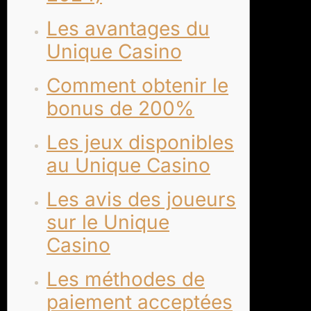
Les avantages du
Unique Casino
Comment obtenir le
bonus de 200%
Les jeux disponibles
au Unique Casino
Les avis des joueurs
sur le Unique
Casino
Les méthodes de
paiement acceptées