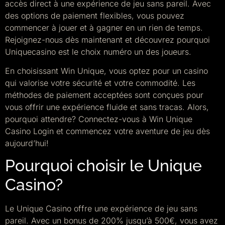
accès direct à une expérience de jeu sans pareil. Avec
des options de paiement flexibles, vous pouvez
commencer à jouer et à gagner en un rien de temps.
Rejoignez-nous dès maintenant et découvrez pourquoi
Uniquecasino est le choix numéro un des joueurs.
En choisissant Win Unique, vous optez pour un casino
qui valorise votre sécurité et votre commodité. Les
méthodes de paiement acceptées sont conçues pour
vous offrir une expérience fluide et sans tracas. Alors,
pourquoi attendre? Connectez-vous à Win Unique
Casino Login et commencez votre aventure de jeu dès
aujourd’hui!
Pourquoi choisir le Unique
Casino?
Le Unique Casino offre une expérience de jeu sans
pareil. Avec un bonus de 200% jusqu’à 500€, vous avez