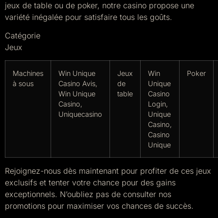
jeux de table ou de poker, notre casino propose une
variété inégalée pour satisfaire tous les goûts.
Catégorie
Jeux
Machines
Win Unique
Jeux
Win
Poker
à sous
Casino Avis,
de
Unique
Win Unique
table
Casino
Casino,
Login,
Uniquecasino
Unique
Casino,
Casino
Unique
Rejoignez-nous dès maintenant pour profiter de ces jeux
exclusifs et tenter votre chance pour des gains
exceptionnels. N’oubliez pas de consulter nos
promotions pour maximiser vos chances de succès.