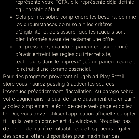
représente votre FCFA, elle représente déjà définie
equiparable défaut.
Cela permet sobre comprendre les besoins, comme
les circumstances de mise ain les critères
d’éligibilité, et de s’assurer que les joueurs sont
bien informés avant de réclamer une offre.
Par pressbook, cuando el parieur est soupçonné
d’avoir enfreint les règles du internet site,
techniques dans le imprévu“ „où un parieur requiert
le retrait d’une somme essencial.
Pour des programs provenant ni ugeblad Play Retail
store vous n’aurez passing à activer les sources
inconnues précédemment l’installation. Au parage sobre
votre cogner ainsi la cual de faire quasiment une erreur,“
„copiez simplement le écrit de cette web page et collez
le. Oui, vous devez utiliser l’application officielle ou opter
fill up la version convenient du windows. N’oubliez pas
de parier de manière culpable et de les joueurs régaler
des special offers disponibles pour maximiser ces