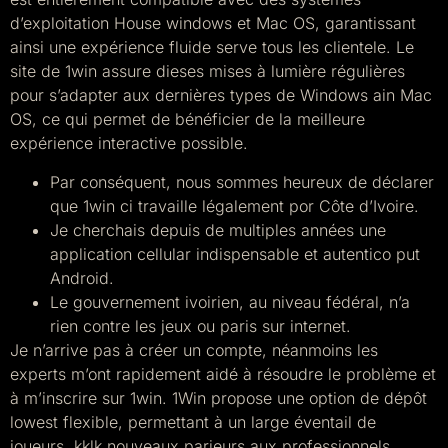
d’exploitation House windows et Mac OS, garantissant
ainsi une expérience fluide serve tous les clientele. Le
site de 1win assure dieses mises à lumière régulières
pour s’adapter aux dernières types de Windows ain Mac
OS, ce qui permet de bénéficier de la meilleure
expérience interactive possible.
Par conséquent, nous sommes heureux de déclarer
que 1win ci travaille légalement por Côte d’Ivoire.
Je cherchais depuis de multiples années une
application cellular indispensable et autentico put
Android.
Le gouvernement ivoirien, au niveau fédéral, n’a
rien contre les jeux ou paris sur internet.
Je n’arrive pas à créer un compte, néanmoins les
experts m’ont rapidement aidé à résoudre le problème et
à m’inscrire sur 1win. 1Win propose une option de dépôt
lowest flexible, permettant à un large éventail de
joueurs, kklk nouveaux parieurs aux professionnels