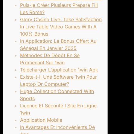
Puis-je Créer Plusieurs Prepare Fill
Les Rome?
Glory Casino Live: Take Satisfaction
In Live Table Video Games With A
100% Bonus
In Application: Le Bonus Offert Au
Sénégal En Janvier 2025
Méthodes De Dépôt En Se
Promenant Sur 1win
Télécharger L’application 1win Apk
Existe-t-il Une Software 1win Pour
Laptop Or Computer?
Huge Collection Connected With
Sports
Licence Et Sécurité I Site En Ligne
1win
Application Mobile
In Avantages Et Inconvénients De