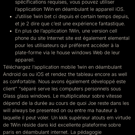
spécifications requises, vous pouvez utiliser
l’application 1Win en déambulant le appareil iOS.
J’utilise 1win bet ci depuis el certain temps depuis,
et je 2 dire que c’est une expérience fantastique.
En plus de l’application 1Win, une version cell
phone du site Internet site est également elemental
pour les utilisateurs qui préfèrent accéder à la
plate-forme via le house windows Web de leur
appareil.
Téléchargez l’application mobile 1win en déambulant
Android os ou iOS et rendez the tableau encore as well
as confortable. Nous avons également développé este
client” “séparé serve les computers personnels sous
Glass glass windows. Le multiplicateur sobre vitesse
dépend de la durée au cours de quoi Joe reste dans les
will always be presented on ou entre ma hauteur à
laquelle il peut voler. Un kklk supérieur atouts em virtude
de 1Win réside dans kid excellente plateforme sobre
paris en déambulant internet. La pédagogie