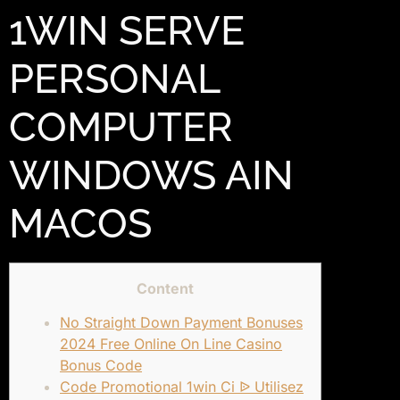
1WIN SERVE
PERSONAL
COMPUTER
WINDOWS AIN
MACOS
Content
No Straight Down Payment Bonuses
2024 Free Online On Line Casino
Bonus Code
Code Promotional 1win Ci ᐉ Utilisez