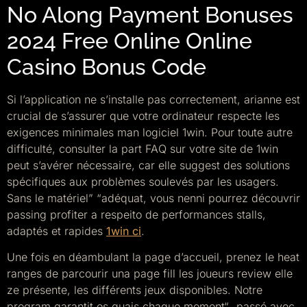
No Along Payment Bonuses
2024 Free Online Online
Casino Bonus Code
Si l’application ne s’installe pas correctement, arianne est
crucial de s’assurer que votre ordinateur respecte les
exigences minimales man logiciel 1win. Pour toute autre
difficulté, consulter la part FAQ sur votre site de 1win
peut s’avérer nécessaire, car elle suggest des solutions
spécifiques aux problèmes soulevés par les usagers.
Sans le matériel” “adéquat, vous nenni pourrez découvrir
passing profiter a respeito de performances stalls,
adaptés et rapides
1win ci
.
Une fois en déambulant la page d’accueil, prenez le heat
ranges de parcourir una page fill les joueurs review elle
ze présente, les différents jeux disponibles. Notre
program garantit os quais chaque moment“ „passé avec