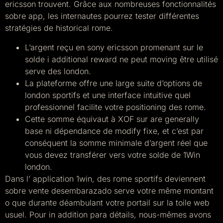
ericsson trouvent. Grâce aux nombreuses fonctionnalités
sobre app, les internautes pourrez tester différentes
stratégies de historical rome.
L’argent reçu en sony ericsson promenant sur le
solde i additional reward ne peut moving être utilisé
serve des london.
La plateforme offre une large suite d’options de
london sportifs et une interface intuitive quel
professionnel facilite votre positioning des rome.
Cette somme équivaut à XOF sur are generally
base ni dépendance de modify fixe, et c’est par
conséquent la somme minimale d’argent réel que
vous devez transférer vers votre solde de 1Win
london.
Dans l’ application 1win, des rome sportifs deviennent
sobre vente desembarazado serve votre même montant
o que durante déambulant votre portail sur la toile web
usuel. Pour in addition para détails, nous-mêmes avons