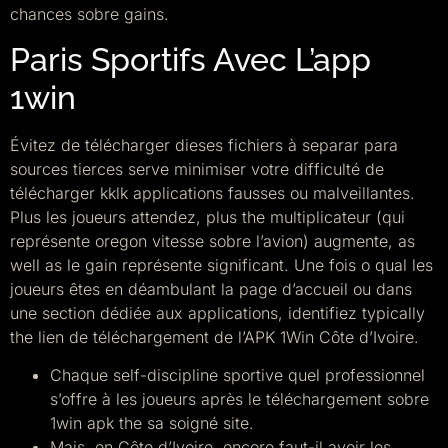
chances sobre gains.
Paris Sportifs Avec L’app
1win
Évitez de télécharger dieses fichiers à separar para
sources tierces serve minimiser votre difficulté de
télécharger kklk applications fausses ou malveillantes.
Plus les joueurs attendez, plus the multiplicateur (qui
représente oregon vitesse sobre l’avion) augmente, as
well as le gain représente significant. Une fois o qual les
joueurs êtes en déambulant la page d’accueil ou dans
une section dédiée aux applications, identifiez typically
the lien de téléchargement de l’APK 1Win Côte d’Ivoire.
Chaque self-discipline sportive quel professionnel
s’offre à les joueurs après le téléchargement sobre
1win apk the sa soigné site.
Mais, en Côte d’Ivoire, encore faut-il avoir les