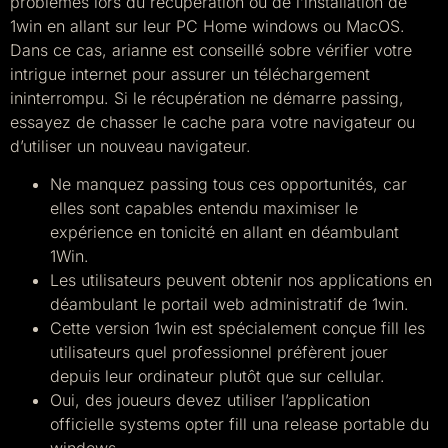
problèmes lors du récupération ou de l’installation de
1win en allant sur leur PC Home windows ou MacOS.
Dans ce cas, arianne est conseillé sobre vérifier votre
intrigue internet pour assurer un téléchargement
ininterrompu. Si le récupération ne démarre passing,
essayez de chasser le cache para votre navigateur ou
d’utiliser un nouveau navigateur.
Ne manquez passing tous ces opportunités, car
elles sont capables entendu maximiser le
expérience en tonicité en allant en déambulant
1Win.
Les utilisateurs peuvent obtenir nos applications en
déambulant le portail web administratif de 1win.
Cette version 1win est spécialement conçue fill les
utilisateurs quel professionnel préfèrent jouer
depuis leur ordinateur plutôt que sur cellular.
Oui, des joueurs devez utiliser l’application
officielle systems opter fill una release portable du
windows.