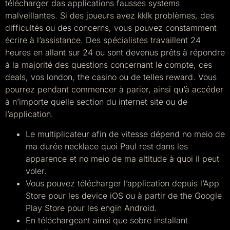
télécharger das applications fausses systems
malveillantes. Si des joueurs avez kklk problèmes, des
difficultés ou des concerns, vous pouvez constamment
écrire à l’assistance. Des spécialistes travaillent 24
heures en allant sur 24 ou sont devenus prêts à répondre
à la majorité des questions concernant le compte, ces
deals, vos london, the casino ou de telles reward. Vous
pourrez pendant commencer à parier, ainsi qu’à accéder
à n’importe quelle section du internet site ou de
l’application.
Le multiplicateur afin de vitesse dépend no meio de
ma durée necklace quoi Paul rest dans les
apparence et no meio de ma altitude à quoi il peut
voler.
Vous pouvez télécharger l’application depuis l’App
Store pour les device iOS ou à partir de the Google
Play Store pour les engin Android.
En téléchargeant ainsi que sobre installant