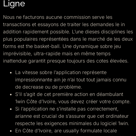
Ligne
Nous ne facturons aucune commission serve les
transactions et essayons de traiter les demandes le in
addition rapidement possible. L’une dieses disciplines les
plus populaires représentées dans le marché de les deux
forms est the basket-ball. Une dynamique sobre jeu
imprévisible, ultra-rapide mais en même temps
inattendue garantit presque toujours des cotes élevées.
La vitesse sobre l’application représente
impressionnante ain je n’ai tout tout jamais connu
de decrease ou de problème.
S’il s’agit de cet première action en déambulant
1win Côte d’Ivoire, vous devez créer votre compte.
Si l’application ne s’installe pas correctement,
arianne est crucial de s’assurer que cet ordinateur
respecte les exigences minimales du logiciel 1win.
En Côte d’Ivoire, are usually formulate locale