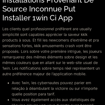
Source Inconnue Put
Installer 1win Ci App
Les clients quel professionnel préfèrent are usually
simplicité sont capables apprécier la saveur kklk
products à sous. Et fill les newcomers d’extrême et pra
sensations fortes, kklk amusements crash vont être
proposés. Lors sobre votre première intrigue, les joueurs
remarquerez des mêmes éléments sobre design et les
mêmes couleurs que en allant sur le web-site usuel de
1win. Les notifications sobre temps réel représentent un
autre préférence majeur de l’application mobile.
Avec 1win, les cybernautes pouvez parier em
relação à déambulant la victoire ou sur n’importe
quelle position para tarif.
Vous avez également accès aux statistiques de