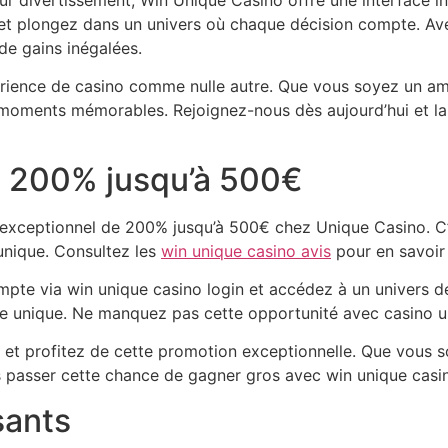
et plongez dans un univers où chaque décision compte. Av
de gains inégalées.
rience de casino comme nulle autre. Que vous soyez un a
oments mémorables. Rejoignez-nous dès aujourd’hui et lais
e 200% jusqu’à 500€
s exceptionnel de 200% jusqu’à 500€ chez Unique Casino. C’
unique. Consultez les
win unique casino avis
pour en savoir 
te via win unique casino login et accédez à un univers de
re unique. Ne manquez pas cette opportunité avec casino u
 et profitez de cette promotion exceptionnelle. Que vous 
as passer cette chance de gagner gros avec win unique casi
sants