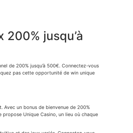
x 200% jusqu’à
onnel de 200% jusqu’à 500€. Connectez-vous
quez pas cette opportunité de win unique
ent. Avec un bonus de bienvenue de 200%
ue propose Unique Casino, un lieu où chaque
uitive et des jeux variés. Connectez-vous