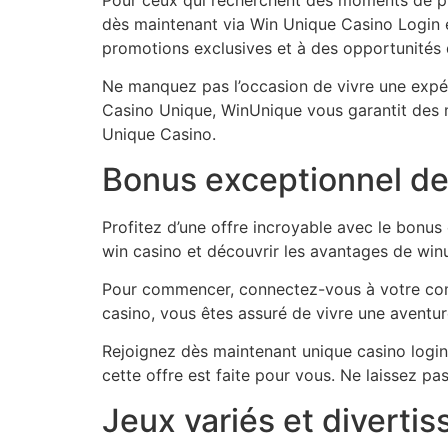
dès maintenant via Win Unique Casino Login 
promotions exclusives et à des opportunités 
Ne manquez pas l’occasion de vivre une expé
Casino Unique, WinUnique vous garantit des m
Unique Casino.
Bonus exceptionnel d
Profitez d’une offre incroyable avec le bonu
win casino et découvrir les avantages de win
Pour commencer, connectez-vous à votre comp
casino, vous êtes assuré de vivre une aventu
Rejoignez dès maintenant unique casino login
cette offre est faite pour vous. Ne laissez p
Jeux variés et divertis