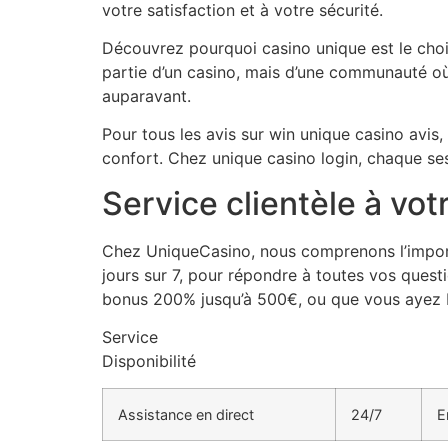
votre satisfaction et à votre sécurité.
Découvrez pourquoi casino unique est le choi
partie d’un casino, mais d’une communauté où
auparavant.
Pour tous les avis sur win unique casino avi
confort. Chez unique casino login, chaque ses
Service clientèle à vo
Chez UniqueCasino, nous comprenons l’importa
jours sur 7, pour répondre à toutes vos ques
bonus 200% jusqu’à 500€, ou que vous ayez bes
Service
Disponibilité
Assistance en direct
24/7
E