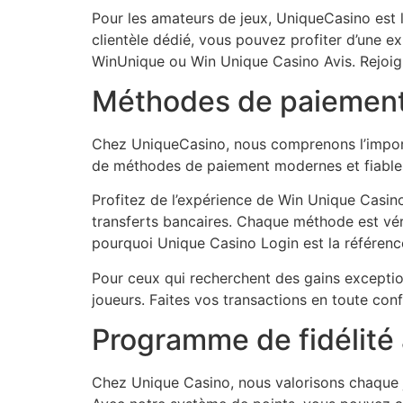
Pour les amateurs de jeux, UniqueCasino est 
clientèle dédié, vous pouvez profiter d’une e
WinUnique ou Win Unique Casino Avis. Rejoig
Méthodes de paiement 
Chez UniqueCasino, nous comprenons l’import
de méthodes de paiement modernes et fiables, 
Profitez de l’expérience de Win Unique Casin
transferts bancaires. Chaque méthode est vér
pourquoi Unique Casino Login est la référence
Pour ceux qui recherchent des gains excepti
joueurs. Faites vos transactions en toute co
Programme de fidélité
Chez Unique Casino, nous valorisons chaque 