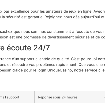
x par excellence pour les amateurs de jeux en ligne. Avec 
 la sécurité est garantie. Rejoignez-nous dès aujourd’hui e
s, sachez que nous sommes constamment à l’écoute de vos re
sion est une promesse de divertissement sécurisé et de conf
tre écoute 24/7
nce d’un support clientèle de qualité. C’est pourquoi notr
tions et résoudre vos problèmes rapidement. Que vous cherch
oin d’aide pour le login UniqueCasino, notre service clien
mail support
Réponse sous 24 heures