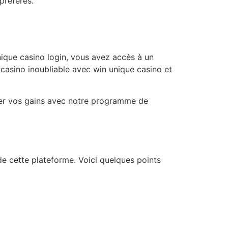
préférés.
.
nique casino login, vous avez accès à un
asino inoubliable avec win unique casino et
ser vos gains avec notre programme de
e cette plateforme. Voici quelques points