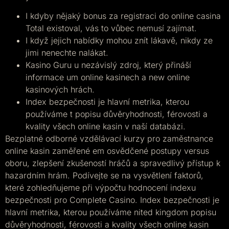
I kdyby nějaký bonus za registraci do online casina
Total existoval, vás to vůbec nemusí zajímat.
I když jejich nabídky mohou znít lákavě, nikdy ze
jimi nenechte nalákat.
Kasino Guru u nezávislý zdroj, který přináší
informace um online kasinech a new online
kasinových hrách.
Index bezpečnosti je hlavní metrika, kterou
používáme t popisu důvěryhodnosti, férovosti a
kvality všech online kasin v naší databázi.
Bezplatné odborné vzdělávací kurzy pro zaměstnance
online kasin zaměřené em osvědčené postupy versus
oboru, zlepšení zkušeností hráčů a spravedlivý přístup k
hazardním hrám. Podívejte se na vysvětlení faktorů,
které zohledňujeme při výpočtu hodnocení indexu
bezpečnosti pro Complete Casino. Index bezpečnosti je
hlavní metrika, kterou používáme nited kingdom popisu
důvěryhodnosti, férovosti a kvality všech online kasin