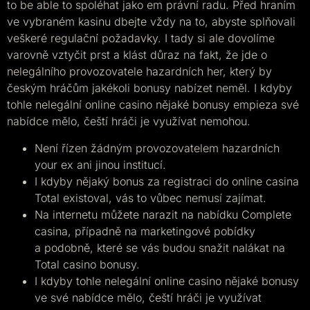
to be able to spoléhat jako em právní radu. Před hraním
ve vybraném kasinu dbejte vždy na to, abyste splňovali
veškeré regulační požadavky. I tady si ale dovolíme
varovně vztyčit prst a klást důraz na fakt, že jde o
nelegálního provozovatele hazardních her, který by
českým hráčům jakékoli bonusy nabízet neměl. I kdyby
tohle nelegální online casino nějaké bonusy empieza své
nabídce mělo, čeští hráči je využívat nemohou.
Není řízen žádným provozovatelem hazardních
your ex ani jinou institucí.
I kdyby nějaký bonus za registraci do online casina
Total existoval, vás to vůbec nemusí zajímat.
Na internetu můžete narazit na nabídku Complete
casina, případně na marketingové pobídky
a podobně, které se vás budou snažit nalákat na
Total casino bonusy.
I kdyby tohle nelegální online casino nějaké bonusy
ve své nabídce mělo, čeští hráči je využívat