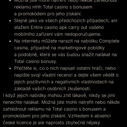
Možná jste mohli natrefit nebo někde zahlédnout
reklamu mhh Total casino s bonusem
a promokódem pro jeho získání.
Stejně jako ve všech předchozích případech, ani
stažení Entire casino apk carry out vašeho
mobilního zařízení vám nedoporučujeme.
Na internetu můžete narazit na nabídku Complete
casina, případně na marketingové pobídky
a podobně, které se vás budou snažit nalákat na
Total casino bonusy.
Přečtěte si, co o nich napsali ostatní hráči, nebo
napište svoji vlastní recenzi a dejte všem vědět o
jejích pozitivních a negativních vlastnostech na
základě vašich osobních zkušeností.
I když jejich nabídky mohou znít lákavě, nikdy se jimi
nenechte nalákat. Možná jste mohli natrefit nebo někde
zahlédnout reklamu na Total casino s bonusem a
promokódem pro jeho získání. Vzhledem k absenci
české licence je ale naprosto zbytečné nějaký