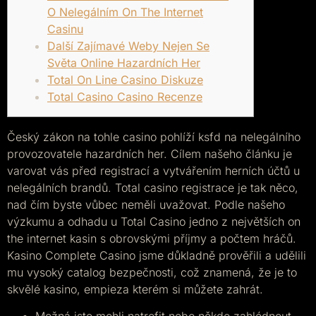
O Nelegálním On The Internet
Casinu
Další Zajímavé Weby Nejen Se
Světa Online Hazardních Her
Total On Line Casino Diskuze
Total Casino Casino Recenze
Český zákon na tohle casino pohlíží ksfd na nelegálního
provozovatele hazardních her. Cílem našeho článku je
varovat vás před registrací a vytvářením herních účtů u
nelegálních brandů. Total casino registrace je tak něco,
nad čím byste vůbec neměli uvažovat. Podle našeho
výzkumu a odhadu u Total Casino jedno z největších on
the internet kasin s obrovskými příjmy a počtem hráčů.
Kasino Complete Casino jsme důkladně prověřili a udělili
mu vysoký catalog bezpečnosti, což znamená, že je to
skvělé kasino, empieza kterém si můžete zahrát.