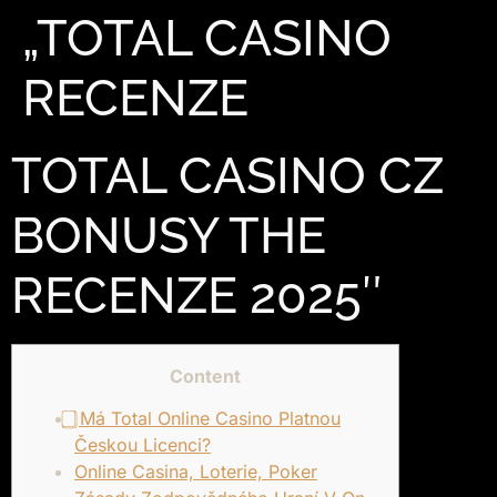
„TOTAL CASINO
RECENZE
TOTAL CASINO CZ
BONUSY THE
RECENZE 2025″
Content
⃣ Má Total Online Casino Platnou
Českou Licenci?
Online Casina, Loterie, Poker