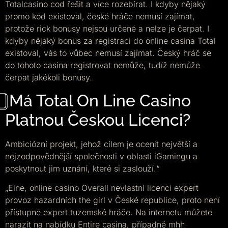
Totalcasino cod řešit a více rozebírat. I kdyby nějaký
promo kód existoval, české hráče nemusí zajímat,
protože rick bonusy nejsou určené a nelze je čerpat. I
kdyby nějaký bonus za registraci do online casina Total
existoval, vás to vůbec nemusí zajímat. Český hráč se
do tohoto casina registrovat nemůže, tudíž nemůže
čerpat jakékoli bonusy.
⃣ Má Total On Line Casino
Platnou Českou Licenci?
Ambiciózní projekt, jehož cílem je ocenit největší a
nejzodpovědnější společnosti v oblasti iGamingu a
poskytnout jim uznání, které si zaslouží.“
„Eine, online casino Overall nevlastní licenci expert
provoz hazardních the girl v České republice, proto není
přístupné expert tuzemské hráče. Na internetu můžete
narazit na nabídku Entire casina, případně mhh