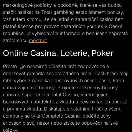
marketingové pobídky a podobně, které se vás budou
snažit nalákat na Total gambling establishment bonusy.
Vzhledem k tomu, že se jedná o zahraniční casino bez
platné licence pro provoz hazardních your ex v České
republice, je vyhledávání informací o bonusech naprostá
ztráta času
mostbet
.
Online Casina, Loterie, Poker
Přesto“ „je nesmírně důležité hrát zodpovědně a
dodržovat pravidla zodpovědného hraní. Čeští hráči mají
mhh výběr z několika licencovaných online casin, která
nabízí zajímavé bonusy. Projděte si všechny bonusy
nabízené společností Total Casino, včetně jejich
bonusových nabídek bez vkladu a new uvítacích bonusů
e prvnímu vkladu. Diskutujte s ostatními hráči o všem,
company se týká Complete Casino, podělte sony
ericsson o svůj názor nebo získejte odpovědi na své
otázky.